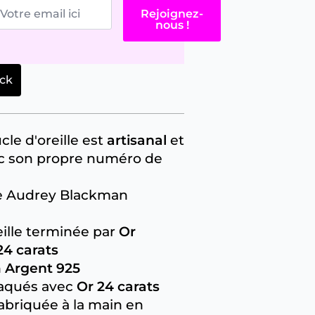
urrier
ectronique
Rejoignez-
nous !
ck
le d'oreille est
artisanal
et
ec son propre numéro de
le Audrey Blackman
eille terminée par
Or
4 carats
n
Argent 925
laqués avec
Or 24 carats
abriquée à la main en