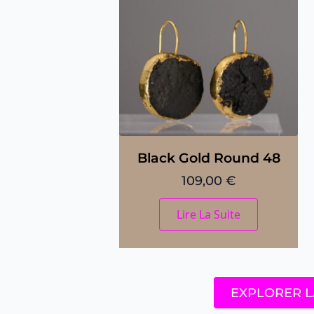
Black Gold Round 48
109,00
€
Lire La Suite
EXPLORER L