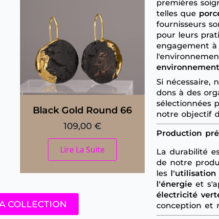
premières soig
telles que
porc
fournisseurs so
pour leurs prat
engagement à m
l'environnemen
environnement
Si nécessaire,
dons à des org
sélectionnées p
Black Gold Round 66
notre objectif 
109,00
€
Production pré
Lire La Suite
La durabilité 
de notre produ
les
l'utilisatio
l'énergie
et s'a
électricité vert
A COLLECTION
conception et 