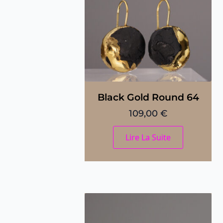
Black Gold Round 64
109,00
€
Lire La Suite