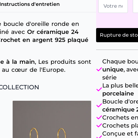
Votre
Co
Instructions d'entretien
nom
él
*
*
 boucle d'oreille ronde en
ffiné avec
Or céramique 24
Rupture de sto
rochet en argent 925 plaqué
Chaque bouc
e à la main
, Les produits sont
unique
, av
 au cœur de l'Europe.
série
La plus bel
 COLLECTION
porcelaine
Boucle d'or
céramique 2
Crochets e
Crochets p
Conçue et f