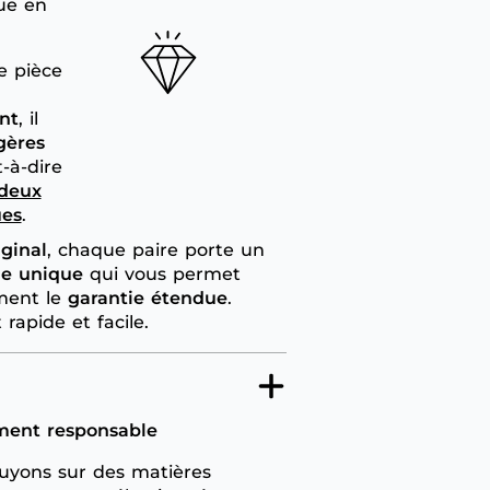
ue en
 pièce
nt
, il
gères
t-à-dire
 deux
ues
.
iginal
, chaque paire porte un
ie unique
qui vous permet
ement le
garantie étendue
.
 rapide et facile.
ment responsable
yons sur des matières