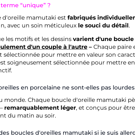
e terme “unique” ?
 d'oreille mamutaki est
fabriqués individuelle
fin, avec un soin méticuleux
le souci du détail
.
e les motifs et les dessins
varient d'une boucle 
ulement d'un couple à l'autre
–
Chaque paire 
sélectionnée pour mettre en valeur son caractèr
st soigneusement sélectionnée pour mettre en
ctif.
oreilles en porcelaine ne sont-elles pas lourdes
du monde. Chaque boucle d'oreille mamutaki p
—
remarquablement léger
, et conçus pour êtr
t du matin au soir.
des boucles d'oreilles mamutaki si je suis alle