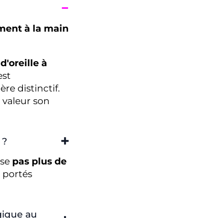
ment à la main
d'oreille à
est
e distinctif.
 valeur son
 ?
èse
pas plus de
e portés
rgique au