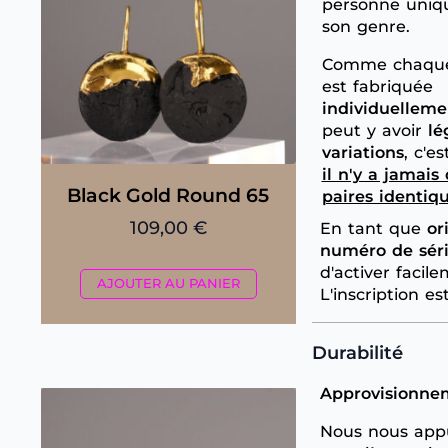
personne uniq
son genre.
Comme chaque
est fabriquée
individuelleme
peut y avoir
lé
variations
, c'es
il n'y a jamais
Black Gold Round 65
paires identiq
109,00
€
En tant que
or
numéro de sér
d'activer facil
AJOUTER AU PANIER
L'inscription est
Durabilité
Approvisionne
Nous nous appu