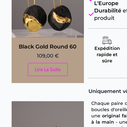
L'Europe
Durabilité
e
produit
Black Gold Round 60
Expédition
rapide et
109,00
€
sûre
Lire La Suite
Uniquement vôt
Chaque paire 
boucles d'oreill
une
original f
à la main
- un