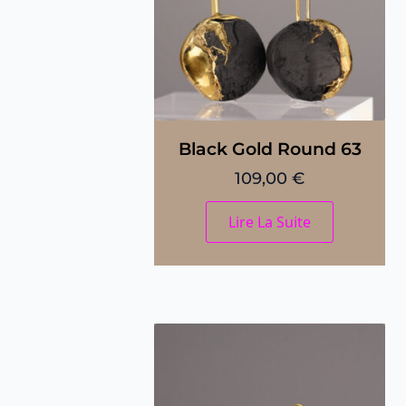
Black Gold Round 63
109,00
€
Lire La Suite